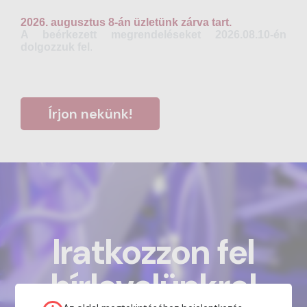
2026. augusztus 8-án üzletünk zárva tart.
A beérkezett megrendeléseket 2026.08.10-én
dolgozzuk fel
.
Írjon nekünk!
Iratkozzon fel
hírlevelünkre!