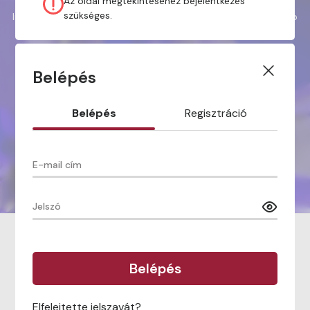
Az oldal megtekintéséhez bejelentkezés
szükséges.
Iratkozzon fel hírlevelünkre, hogy elsőként értesüljön a legújabb
termékekről és akciókról!
Belépés
Belépés
Regisztráció
Elolvastam és elfogadom az
Adatvédelmi Nyilatkozatot
.
E-mail cím
Jelszó
INFORMÁCIÓ
Belépés
Süti tájékoztató
Elfelejtette jelszavát?