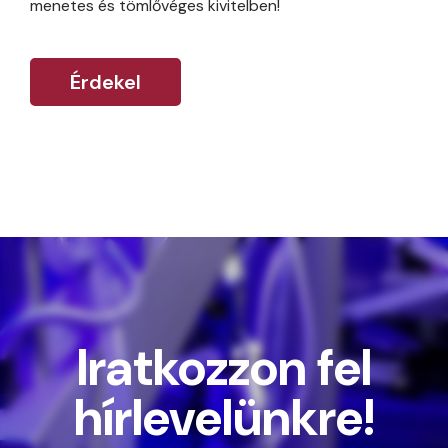
menetes és tömlővéges kivitelben!
Érdekel
Iratkozzon fel
hírlevelünkre!