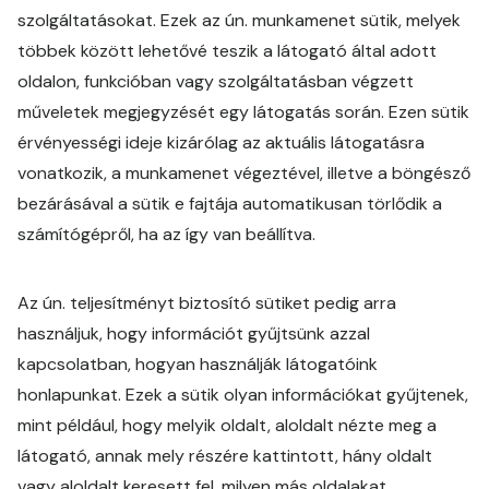
szolgáltatásokat. Ezek az ún. munkamenet sütik, melyek
többek között lehetővé teszik a látogató által adott
oldalon, funkcióban vagy szolgáltatásban végzett
műveletek megjegyzését egy látogatás során. Ezen sütik
érvényességi ideje kizárólag az aktuális látogatásra
vonatkozik, a munkamenet végeztével, illetve a böngésző
bezárásával a sütik e fajtája automatikusan törlődik a
számítógépről, ha az így van beállítva.
Az ún. teljesítményt biztosító sütiket pedig arra
használjuk, hogy információt gyűjtsünk azzal
kapcsolatban, hogyan használják látogatóink
honlapunkat. Ezek a sütik olyan információkat gyűjtenek,
mint például, hogy melyik oldalt, aloldalt nézte meg a
látogató, annak mely részére kattintott, hány oldalt
vagy aloldalt keresett fel, milyen más oldalakat