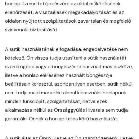
honlap üzemeltetője részére az oldal működésének
ellenőrzését, a visszaélések megakadályozását és az
oldalon nyújtott szolgáltatások zavartalan és megfelelő
színvonalú biztosítását.
A sütik használatának elfogadása, engedélyezése nem
kötelező. Ön vissza tudja utasítani a sütik használatát
számítógépe vagy a böngészésre használt más eszköze,
illetve a honlap eléréséhez használt böngészője
beállításain keresztül, azonban ilyen esetben, sütik nélkül
nem tudja majd maradéktalanul kihasználni honlapunk
minden funkcióját, szolgáltatását, illetve ezek
alkalmazása nélkül az Országgyűlés Hivatala sem tudja
garantálni Önnek a honlap teljes körű használatát.
A sütik által az Önről, illetve az Ön számítógépéről, illetve