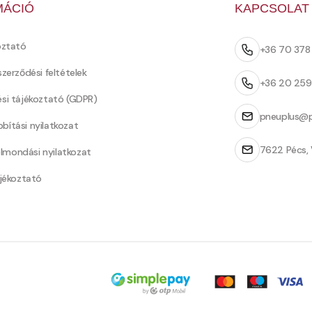
MÁCIÓ
KAPCSOLAT
oztató
+36 70 37
szerződési feltételek
+36 20 25
ési tájékoztató (GDPR)
pneuplus@p
bítási nyilatkozat
7622 Pécs, 
Felmondási nyilatkozat
ájékoztató