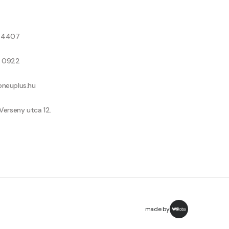
8 4407
9 0922
neuplus.hu
Verseny utca 12.
made by