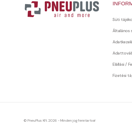
INFOR
Süti tájék
Általános 
Adatkezel
Adattováb
Elállási / 
Fizetési t
© PneuPlus Kft. 2026 - Minden jog fenntartva!