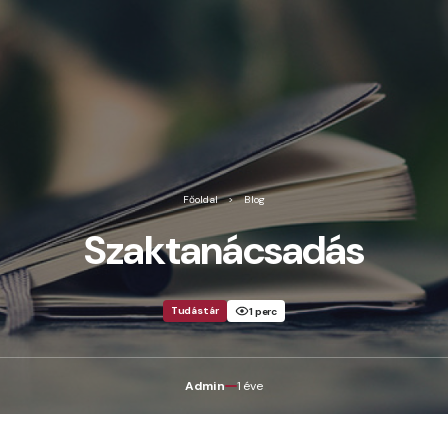
Főoldal
Blog
Szaktanácsadás
Tudástár
1 perc
Admin
1 éve