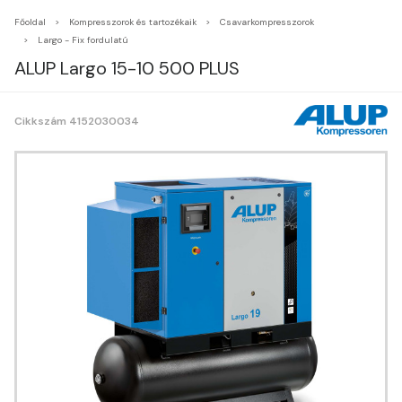
Főoldal
Kompresszorok és tartozékaik
Csavarkompresszorok
Largo - Fix fordulatú
ALUP Largo 15-10 500 PLUS
Cikkszám 4152030034