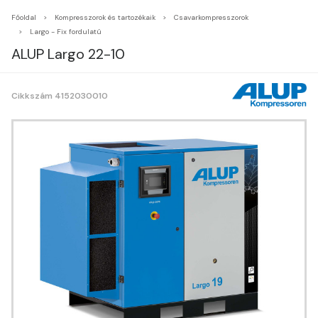
Főoldal
Kompresszorok és tartozékaik
Csavarkompresszorok
Largo - Fix fordulatú
ALUP Largo 22-10
Cikkszám 4152030010