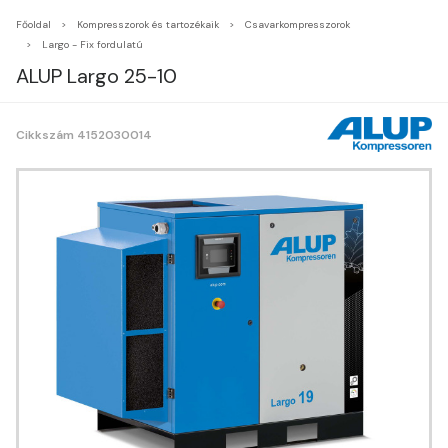
Főoldal
Kompresszorok és tartozékaik
Csavarkompresszorok
Largo - Fix fordulatú
ALUP Largo 25-10
Cikkszám 4152030014