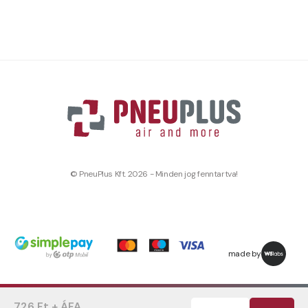
© PneuPlus Kft. 2026 - Minden jog fenntartva!
made by
726 Ft + ÁFA