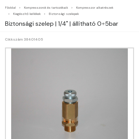
Főoldal
Kompresszorok és tartozékaik
Kompresszor alkatrészek
Kiegészítő kellékek
Biztonsági szelepek
Biztonsági szelep | 1/4" | állítható 0÷5bar
Cikkszám 38401405