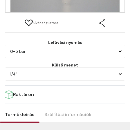
Kívánságlistára
Lefúvási nyomás
0÷5 bar
Külső menet
1/4"
Raktáron
Termékleírás
Szállítási információk