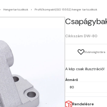
Hengertartozékok
Profil/kompakt(ISO 15552) henger tartozékok
Csapágybak
Cikkszám DW-80
Kívánságlistára
A kép csak illusztráció!
Átmérő
80
Rendelésre