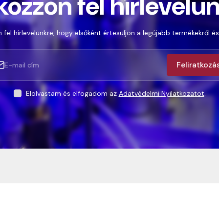
kozzon fel hírlevelü
 fel hírlevelünkre, hogy elsőként értesüljön a legújabb termékekről és
Feliratkozá
Elolvastam és elfogadom az
Adatvédelmi Nyilatkozatot
.