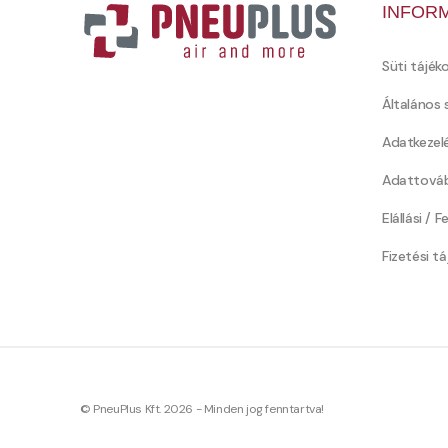
INFOR
Süti tájék
Általános 
Adatkezel
Adattováb
Elállási / 
Fizetési t
© PneuPlus Kft. 2026 - Minden jog fenntartva!