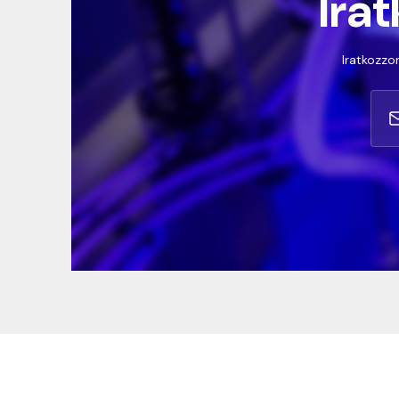
Irat
Iratkozzon