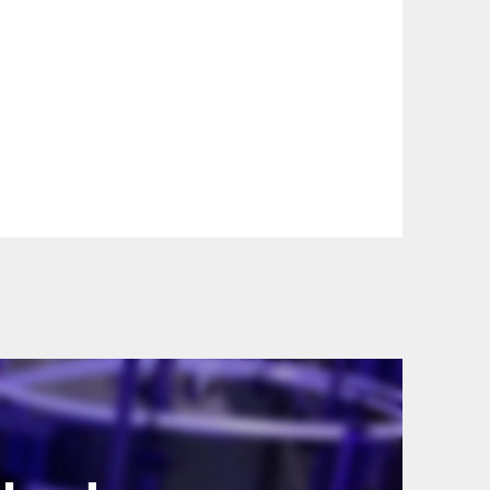
szállítási információinkat, hogy a
lyen okból kifolyólag a szállítás
lítási díjat a vásárlás folyamata során