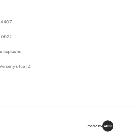
8 4407
9 0922
neuplus.hu
Verseny utca 12.
made by