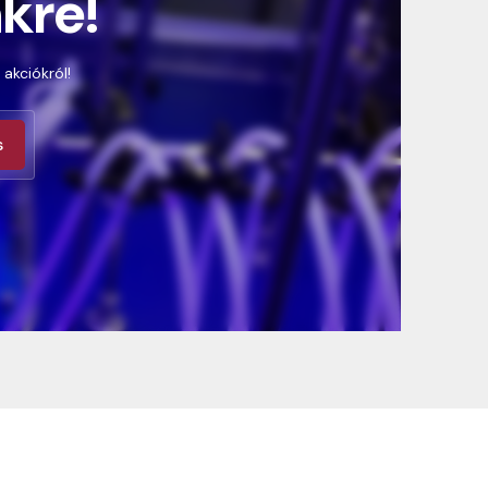
nkre!
 akciókról!
s