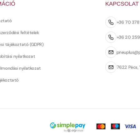
MÁCIÓ
KAPCSOLAT
oztató
+36 70 37
szerződési feltételek
+36 20 25
ési tájékoztató (GDPR)
pneuplus@p
bítási nyilatkozat
7622 Pécs, 
Felmondási nyilatkozat
ájékoztató