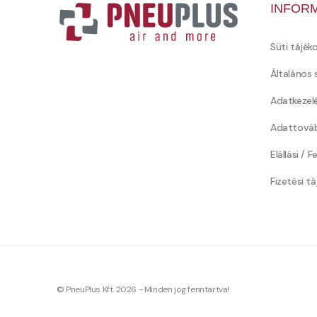
INFOR
Süti tájék
Általános 
Adatkezel
Adattováb
Elállási / 
Fizetési t
© PneuPlus Kft. 2026 - Minden jog fenntartva!