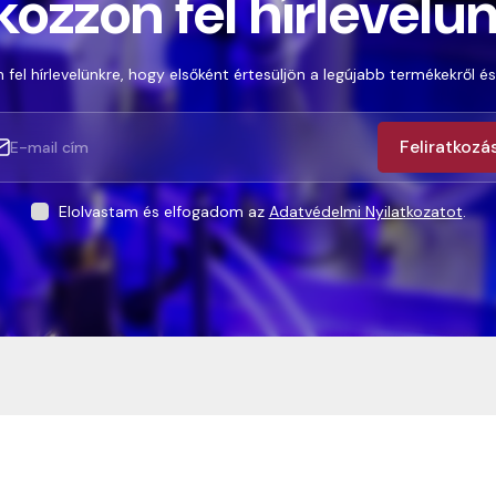
kozzon fel hírlevelü
 fel hírlevelünkre, hogy elsőként értesüljön a legújabb termékekről és
Feliratkozá
Elolvastam és elfogadom az
Adatvédelmi Nyilatkozatot
.