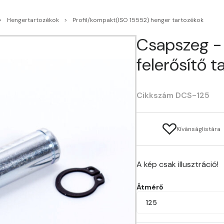
Hengertartozékok
Profil/kompakt(ISO 15552) henger tartozékok
Csapszeg - 
felerősítő t
Cikkszám DCS-125
Kívánságlistára
A kép csak illusztráció!
Átmérő
125