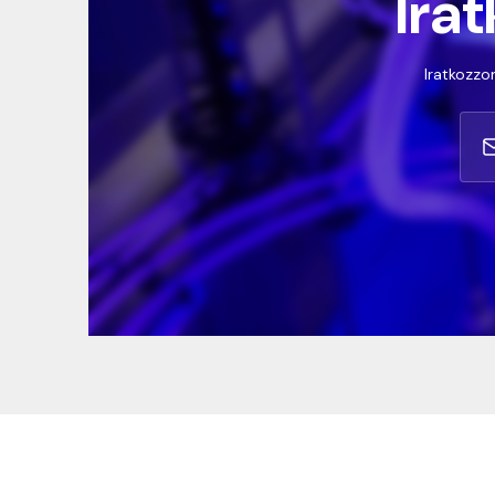
Irat
Iratkozzon