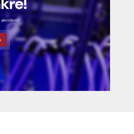
nkre!
 akciókról!
s