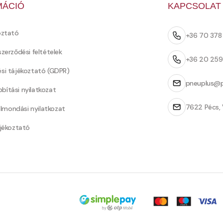
MÁCIÓ
KAPCSOLAT
oztató
+36 70 37
szerződési feltételek
+36 20 25
ési tájékoztató (GDPR)
pneuplus@p
bítási nyilatkozat
7622 Pécs, 
Felmondási nyilatkozat
ájékoztató