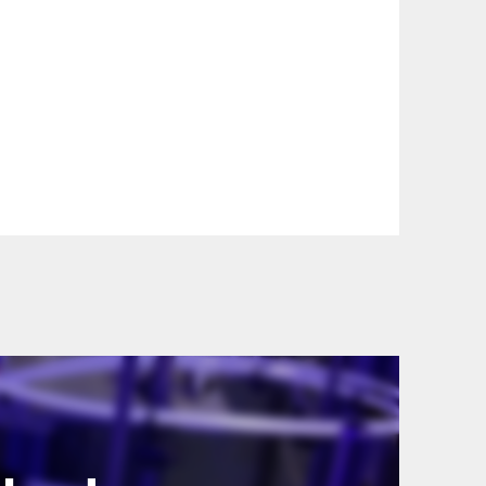
szállítási információinkat, hogy a
lyen okból kifolyólag a szállítás
lítási díjat a vásárlás folyamata során