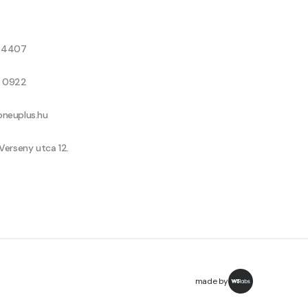
8 4407
9 0922
neuplus.hu
Verseny utca 12.
made by