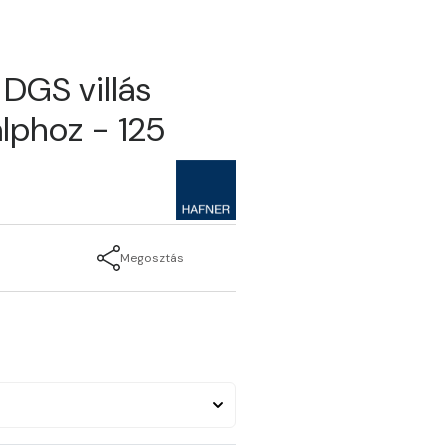
DGS villás
alphoz - 125
Megosztás