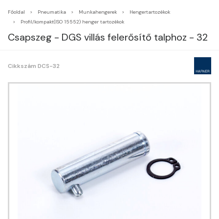
Főoldal
Pneumatika
Munkahengerek
Hengertartozékok
Profil/kompakt(ISO 15552) henger tartozékok
Csapszeg - DGS villás felerősítő talphoz - 32
Cikkszám DCS-32