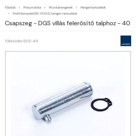
Főoldal
Pneumatika
Munkahengerek
Hengertartozékok
Profil/kompakt(ISO 15552) henger tartozékok
Csapszeg - DGS villás felerősítő talphoz - 40
Cikkszám DCS-40