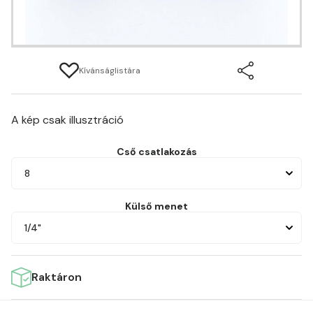
Kívánságlistára
A kép csak illusztráció
Cső csatlakozás
8
Külső menet
1/4"
Raktáron