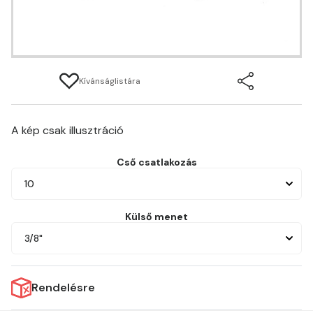
Kívánságlistára
A kép csak illusztráció
Cső csatlakozás
10
Külső menet
3/8"
Rendelésre