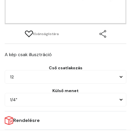
Kívánságlistára
A kép csak illusztráció
Cső csatlakozás
12
Külső menet
1/4"
Rendelésre