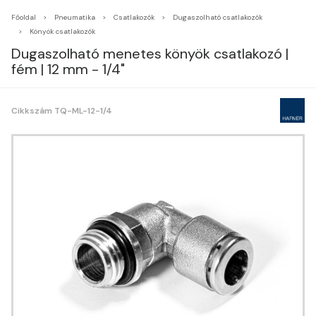
Főoldal
Pneumatika
Csatlakozók
Dugaszolható csatlakozók
Könyök csatlakozók
Dugaszolható menetes könyök csatlakozó |
fém | 12 mm - 1/4"
Cikkszám TQ-ML-12-1/4