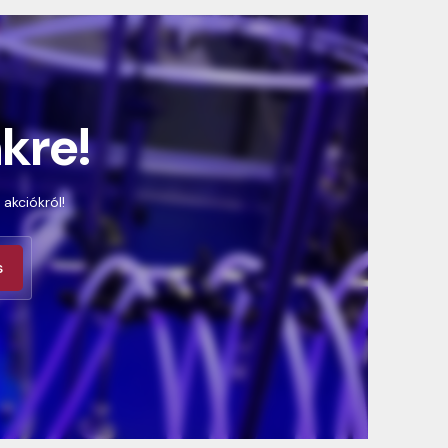
nkre!
 akciókról!
s