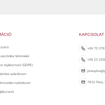
MÁCIÓ
KAPCSOLAT
oztató
+36 70 37
szerződési feltételek
+36 20 25
ési tájékoztató (GDPR)
pneuplus@p
bítási nyilatkozat
7622 Pécs, 
Felmondási nyilatkozat
ájékoztató