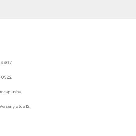
8 4407
9 0922
neuplus.hu
Verseny utca 12.