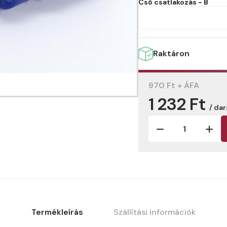
Cső csatlakozás - B
Raktáron
970 Ft + ÁFA
1 232 Ft
/ da
Termékleírás
Szállítási információk