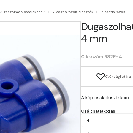
Dugaszolható csatlakozók
Y-csatlakozók, elosztók
Y csatlakozók
Dugaszolhat
4 mm
Cikkszám 982P-4
Kívánságlistára
A kép csak illusztráció
Cső csatlakozás
4