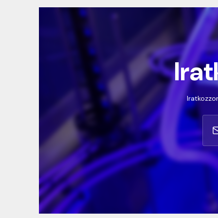
Irat
Iratkozzon