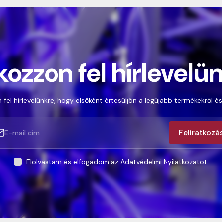
kozzon fel hírlevelü
 fel hírlevelünkre, hogy elsőként értesüljön a legújabb termékekről és
Feliratkozá
Elolvastam és elfogadom az
Adatvédelmi Nyilatkozatot
.