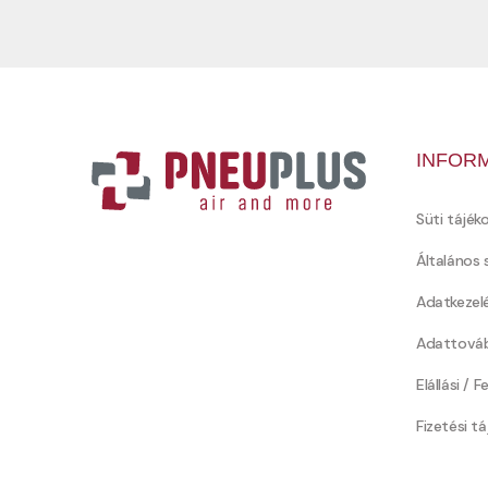
INFOR
Süti tájék
Általános 
Adatkezel
Adattováb
Elállási / 
Fizetési t