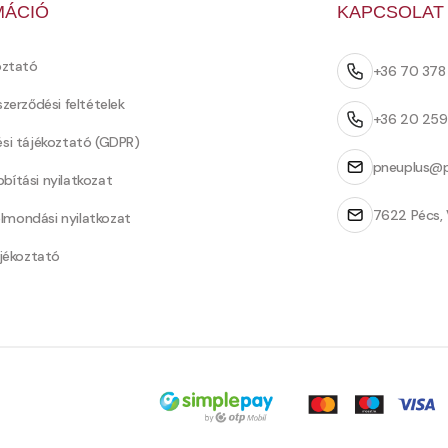
MÁCIÓ
KAPCSOLAT
oztató
+36 70 37
szerződési feltételek
+36 20 25
ési tájékoztató (GDPR)
pneuplus@p
bítási nyilatkozat
7622 Pécs, 
Felmondási nyilatkozat
ájékoztató