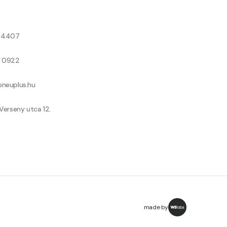
8 4407
9 0922
neuplus.hu
Verseny utca 12.
made by