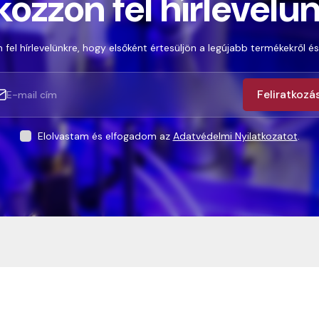
kozzon fel hírlevelü
 fel hírlevelünkre, hogy elsőként értesüljön a legújabb termékekről és
Feliratkozá
Elolvastam és elfogadom az
Adatvédelmi Nyilatkozatot
.