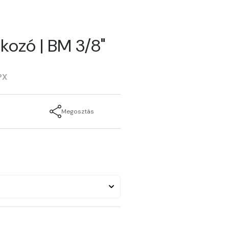
kozó | BM 3/8"
PX
Megosztás