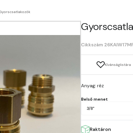
Gyorscsatlakozók
Gyorscsatla
Cikkszám 26KAIW17M
Kívánságlistára
Anyag: réz
Belső menet
3/8"
Raktáron