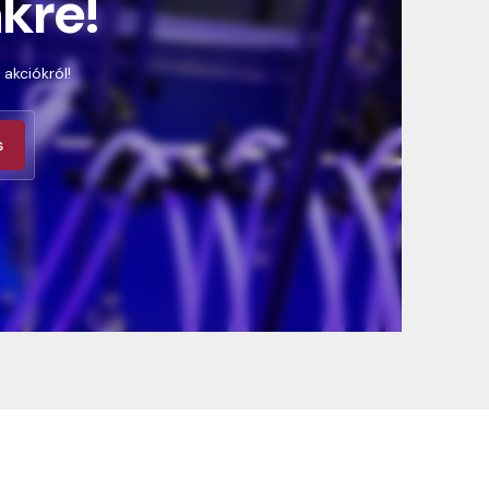
nkre!
 akciókról!
s