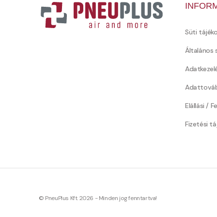
INFOR
Süti tájék
Általános 
Adatkezel
Adattováb
Elállási / 
Fizetési t
© PneuPlus Kft. 2026 - Minden jog fenntartva!