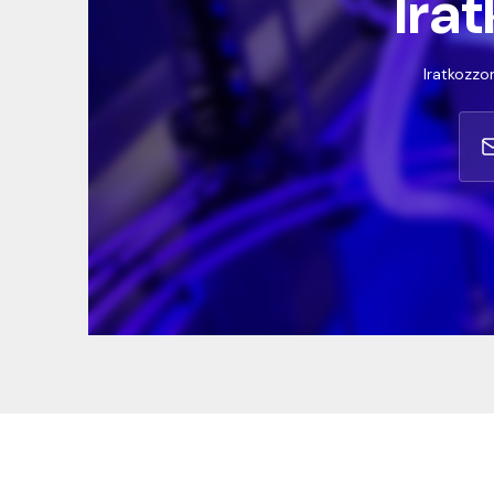
Irat
Iratkozzon