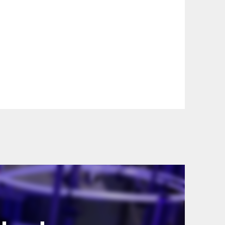
szállítási információinkat, hogy a
lyen okból kifolyólag a szállítás
lítási díjat a vásárlás folyamata során