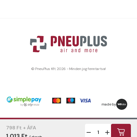
© PneuPlus Kft. 2026 - Minden jog fenntartva!
made by
798 Ft + ÁFA
1 013 Ft
/ darab