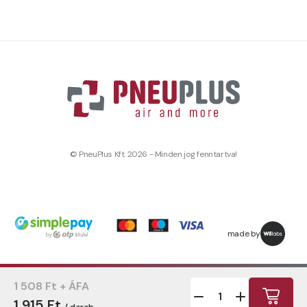
© PneuPlus Kft. 2026 - Minden jog fenntartva!
made by
1 508 Ft + ÁFA
1 915 Ft
/ darab