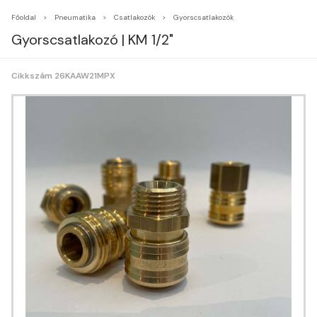
Főoldal
Pneumatika
Csatlakozók
Gyorscsatlakozók
Gyorscsatlakozó | KM 1/2"
Cikkszám 26KAAW21MPX