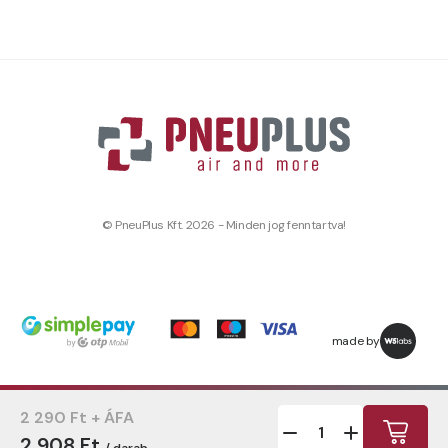
© PneuPlus Kft. 2026 - Minden jog fenntartva!
made by
2 290 Ft + ÁFA
2 908 Ft
/ darab