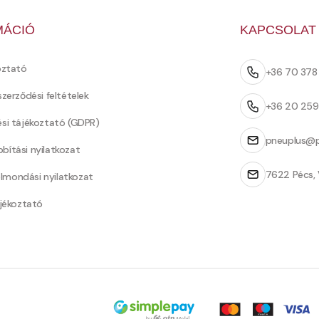
MÁCIÓ
KAPCSOLAT
oztató
+36 70 37
szerződési feltételek
+36 20 25
ési tájékoztató (GDPR)
pneuplus@p
bítási nyilatkozat
7622 Pécs, 
Felmondási nyilatkozat
ájékoztató