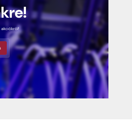
nkre!
 akciókról!
s