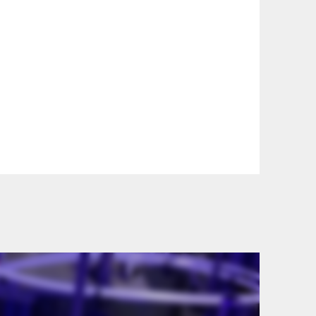
szállítási információinkat, hogy a
lyen okból kifolyólag a szállítás
lítási díjat a vásárlás folyamata során