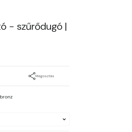
ó - szűrődugó |
Megosztás
rbronz