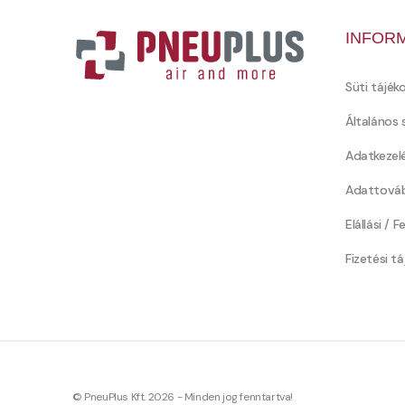
INFOR
Süti tájék
Általános 
Adatkezel
Adattováb
Elállási / 
Fizetési t
© PneuPlus Kft. 2026 - Minden jog fenntartva!