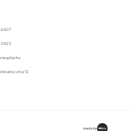
8 4407
9 0922
neuplus.hu
Verseny utca 12.
made by