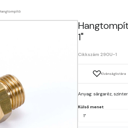
Hangtompító
Hangtompít
1"
Cikkszám 290U-1
Kívánságlistára
Anyag: sárgaréz, szinte
Külső menet
1"