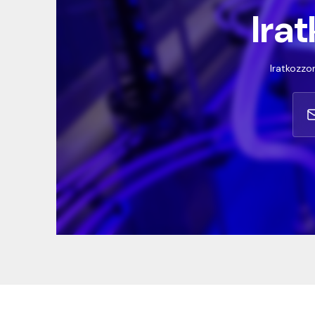
Irat
Iratkozzon