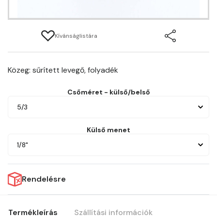
Kívánságlistára
Közeg: sűrített levegő, folyadék
Csőméret - külső/belső
5/3
Külső menet
1/8"
Rendelésre
Termékleírás
Szállítási információk