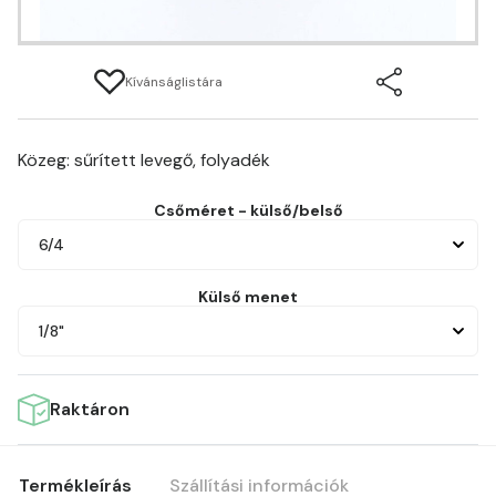
Kívánságlistára
Közeg: sűrített levegő, folyadék
Csőméret - külső/belső
6/4
Külső menet
1/8"
Raktáron
Termékleírás
Szállítási információk