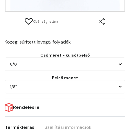
Kívánságlistára
Közeg: sűrített levegő, folyadék
Csőméret - külső/belső
8/6
Belső menet
1/8"
Rendelésre
Termékleírás
Szállítási információk