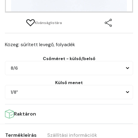
Kívánságlistára
Közeg: sűrített levegő, folyadék
Csőméret - külső/belső
8/6
Külső menet
1/8"
Raktáron
Termékleírás
Szállítási információk