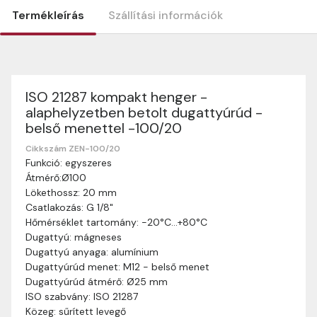
Termékleírás
Szállítási információk
ISO 21287 kompakt henger -
Szállítási információk
alaphelyzetben betolt dugattyúrúd -
Nagyon köszönjük, hogy webshopunkat választottátok
belső menettel -100/20
vásárlásaitokhoz. Az alábbiakban megtaláljátok szállítási
információinkat, hogy a vásárlásotok gördülékenyen és
Cikkszám ZEN-100/20
zökkenőmentesen történhessen.
Funkció: egyszeres
Átmérő:Ø100
Szállítási idő:
Általában a megrendeléseket 2-5
Lökethossz: 20 mm
munkanapon belül kézbesítjük. Amennyiben
Csatlakozás: G 1/8"
valamilyen okból kifolyólag a szállítás hosszabb
Hőmérséklet tartomány: -20°C…+80°C
ideig tart, előre értesítünk benneteket.
Dugattyú: mágneses
Szállítási díj:
A szállítási díj függ a termék súlyától
Dugattyú anyaga: alumínium
és a szállítási cím távolságától. A pontos szállítási
Dugattyúrúd menet: M12 - belső menet
díjat a vásárlás folyamata során megtekinthetitek,
Dugattyúrúd átmérő: Ø25 mm
mielőtt a rendelést véglegesítitek.
ISO szabvány: ISO 21287
Közeg: sűrített levegő