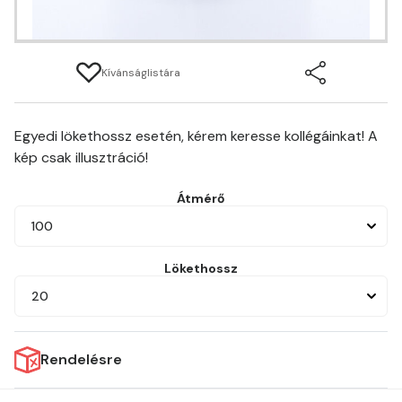
Kívánságlistára
Egyedi lökethossz esetén, kérem keresse kollégáinkat! A
kép csak illusztráció!
Átmérő
100
Lökethossz
20
Rendelésre