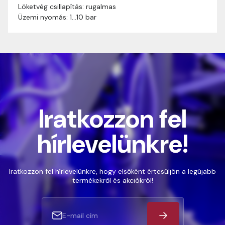
Löketvég csillapítás: rugalmas
Üzemi nyomás: 1…10 bar
Iratkozzon fel
hírlevelünkre!
Iratkozzon fel hírlevelünkre, hogy elsőként értesüljön a legújabb
termékekről és akciókról!