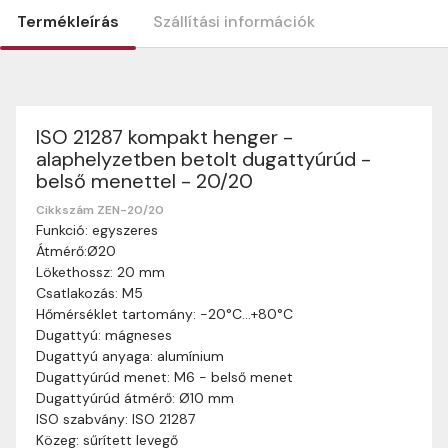
Termékleírás
Szállítási információk
ISO 21287 kompakt henger -
Szállítási információk
alaphelyzetben betolt dugattyúrúd -
Nagyon köszönjük, hogy webshopunkat választottátok
belső menettel - 20/20
vásárlásaitokhoz. Az alábbiakban megtaláljátok szállítási
információinkat, hogy a vásárlásotok gördülékenyen és
Cikkszám ZEN-20/20
zökkenőmentesen történhessen.
Funkció: egyszeres
Átmérő:Ø20
Szállítási idő:
Általában a megrendeléseket 2-5
Lökethossz: 20 mm
munkanapon belül kézbesítjük. Amennyiben
Csatlakozás: M5
valamilyen okból kifolyólag a szállítás hosszabb
Hőmérséklet tartomány: -20°C…+80°C
ideig tart, előre értesítünk benneteket.
Dugattyú: mágneses
Szállítási díj:
A szállítási díj függ a termék súlyától
Dugattyú anyaga: alumínium
és a szállítási cím távolságától. A pontos szállítási
Dugattyúrúd menet: M6 - belső menet
díjat a vásárlás folyamata során megtekinthetitek,
Dugattyúrúd átmérő: Ø10 mm
mielőtt a rendelést véglegesítitek.
ISO szabvány: ISO 21287
Közeg: sűrített levegő