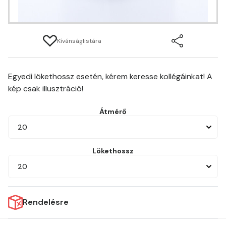
Kívánságlistára
Egyedi lökethossz esetén, kérem keresse kollégáinkat! A
kép csak illusztráció!
Átmérő
20
Lökethossz
20
Rendelésre