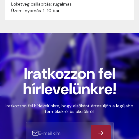
Löketvég csillapítás: rugalmas
Üzemi nyomás: 1…10 bar
Iratkozzon fel
hírlevelünkre!
Iratkozzon fel hírlevelünkre, hogy elsőként értesüljön a legújabb
termékekről és akciókról!