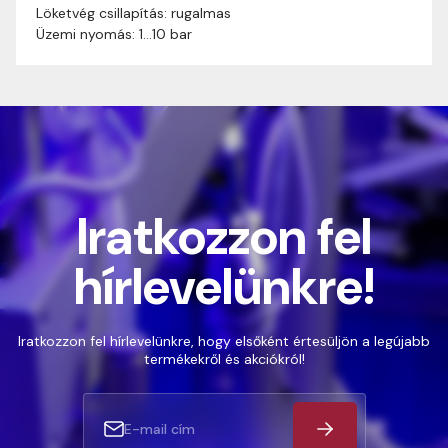
Löketvég csillapítás: rugalmas
Üzemi nyomás: 1…10 bar
Iratkozzon fel
hírlevelünkre!
Iratkozzon fel hírlevelünkre, hogy elsőként értesüljön a legújabb
termékekről és akciókról!