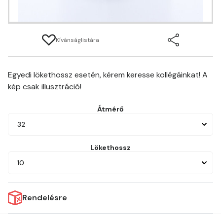
Kívánságlistára
Egyedi lökethossz esetén, kérem keresse kollégáinkat! A
kép csak illusztráció!
Átmérő
32
Lökethossz
10
Rendelésre