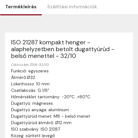
Termékleírás
Szállítási információk
ISO 21287 kompakt henger -
Szállítási információk
alaphelyzetben betolt dugattyúrúd -
Nagyon köszönjük, hogy webshopunkat választottátok
belső menettel - 32/10
vásárlásaitokhoz. Az alábbiakban megtaláljátok szállítási
információinkat, hogy a vásárlásotok gördülékenyen és
Cikkszám ZEN-32/10
zökkenőmentesen történhessen.
Funkció: egyszeres
Átmérő:Ø32
Szállítási idő:
Általában a megrendeléseket 2-5
Lökethossz: 10 mm
munkanapon belül kézbesítjük. Amennyiben
Csatlakozás: G 1/8"
valamilyen okból kifolyólag a szállítás hosszabb
Hőmérséklet tartomány: -20°C…+80°C
ideig tart, előre értesítünk benneteket.
Dugattyú: mágneses
Szállítási díj:
A szállítási díj függ a termék súlyától
Dugattyú anyaga: alumínium
és a szállítási cím távolságától. A pontos szállítási
Dugattyúrúd menet: M8 - belső menet
díjat a vásárlás folyamata során megtekinthetitek,
Dugattyúrúd átmérő: Ø12 mm
mielőtt a rendelést véglegesítitek.
ISO szabvány: ISO 21287
Közeg: sűrített levegő