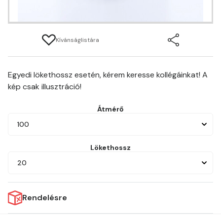
Kívánságlistára
Egyedi lökethossz esetén, kérem keresse kollégáinkat! A
kép csak illusztráció!
Átmérő
100
Lökethossz
20
Rendelésre