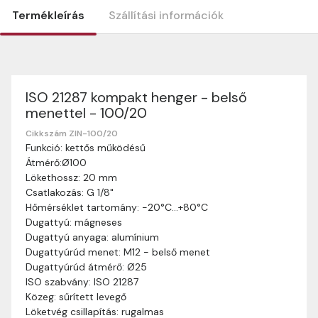
Termékleírás
Szállítási információk
ISO 21287 kompakt henger - belső
Szállítási információk
menettel - 100/20
Nagyon köszönjük, hogy webshopunkat választottátok
vásárlásaitokhoz. Az alábbiakban megtaláljátok szállítási
Cikkszám ZIN-100/20
Funkció: kettős működésű
információinkat, hogy a vásárlásotok gördülékenyen és
Átmérő:Ø100
zökkenőmentesen történhessen.
Lökethossz: 20 mm
Szállítási idő:
Általában a megrendeléseket 2-5
Csatlakozás: G 1/8"
munkanapon belül kézbesítjük. Amennyiben
Hőmérséklet tartomány: -20°C…+80°C
valamilyen okból kifolyólag a szállítás hosszabb
Dugattyú: mágneses
ideig tart, előre értesítünk benneteket.
Dugattyú anyaga: alumínium
Szállítási díj:
A szállítási díj függ a termék súlyától
Dugattyúrúd menet: M12 - belső menet
és a szállítási cím távolságától. A pontos szállítási
Dugattyúrúd átmérő: Ø25
díjat a vásárlás folyamata során megtekinthetitek,
ISO szabvány: ISO 21287
mielőtt a rendelést véglegesítitek.
Közeg: sűrített levegő
Löketvég csillapítás: rugalmas