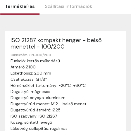
Termékleírás
Szállítási információk
ISO 21287 kompakt henger - belső
Szállítási információk
menettel - 100/200
Nagyon köszönjük, hogy webshopunkat választottátok
vásárlásaitokhoz. Az alábbiakban megtaláljátok szállítási
Cikkszám ZIN-100/200
Funkció: kettős működésű
információinkat, hogy a vásárlásotok gördülékenyen és
Átmérő:Ø100
zökkenőmentesen történhessen.
Lökethossz: 200 mm
Szállítási idő:
Általában a megrendeléseket 2-5
Csatlakozás: G 1/8"
munkanapon belül kézbesítjük. Amennyiben
Hőmérséklet tartomány: -20°C…+80°C
valamilyen okból kifolyólag a szállítás hosszabb
Dugattyú: mágneses
ideig tart, előre értesítünk benneteket.
Dugattyú anyaga: alumínium
Szállítási díj:
A szállítási díj függ a termék súlyától
Dugattyúrúd menet: M12 - belső menet
és a szállítási cím távolságától. A pontos szállítási
Dugattyúrúd átmérő: Ø25
díjat a vásárlás folyamata során megtekinthetitek,
ISO szabvány: ISO 21287
mielőtt a rendelést véglegesítitek.
Közeg: sűrített levegő
Löketvég csillapítás: rugalmas