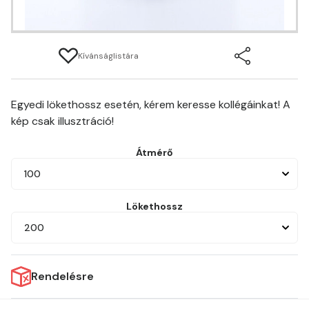
Kívánságlistára
Egyedi lökethossz esetén, kérem keresse kollégáinkat! A
kép csak illusztráció!
Átmérő
100
Lökethossz
200
Rendelésre