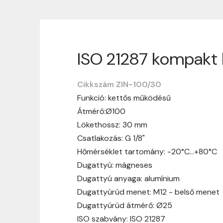
ISO 21287 kompakt 
Szállítási informáci
Cikkszám ZIN-100/30
Nagyon köszönjük, hogy webshopunkat vá
Funkció: kettős működésű
vásárlásotok gördülékenyen és zökken
Átmérő:Ø100
Szállítási idő:
Általában a megrende
Lökethossz: 30 mm
hosszabb ideig tart, előre értesít
Csatlakozás: G 1/8"
Szállítási díj:
A szállítási díj függ 
Hőmérséklet tartomány: -20°C…+80°C
megtekinthetitek, mielőtt a rendelé
Dugattyú: mágneses
Dugattyú anyaga: alumínium
Dugattyúrúd menet: M12 - belső menet
Dugattyúrúd átmérő: Ø25
ISO szabvány: ISO 21287