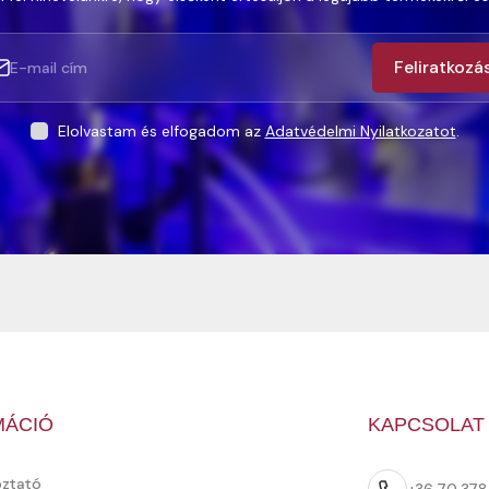
Feliratkozá
Elolvastam és elfogadom az
Adatvédelmi Nyilatkozatot
.
MÁCIÓ
KAPCSOLAT
oztató