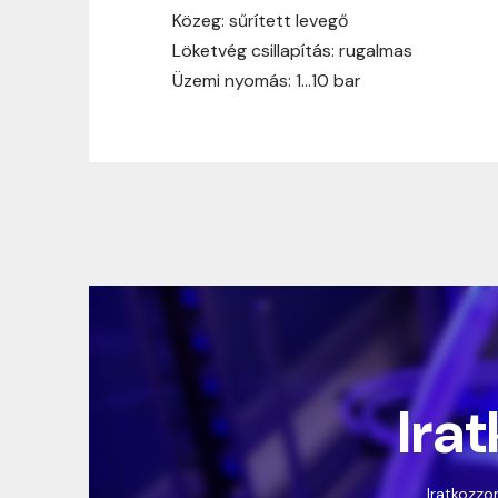
Közeg: sűrített levegő
Löketvég csillapítás: rugalmas
Üzemi nyomás: 1…10 bar
Irat
Iratkozzon