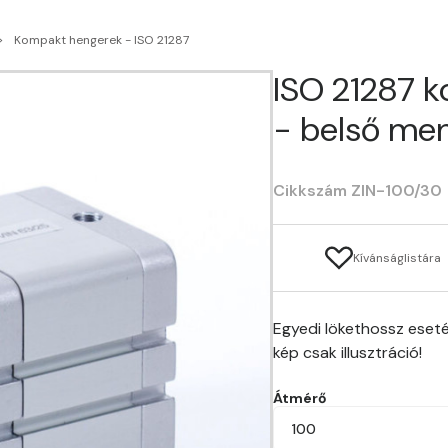
Kompakt hengerek - ISO 21287
ISO 21287 
- belső men
Cikkszám ZIN-100/30
Kívánságlistára
Egyedi lökethossz eseté
kép csak illusztráció!
Átmérő
100