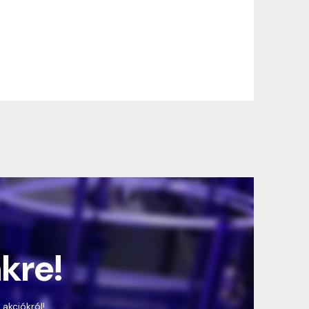
nkre!
 akciókról!