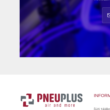
INFOR
Süti tájék