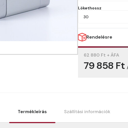
Lökethossz
30
Rendelésre
62 880 Ft + ÁFA
79 858 Ft
Termékleírás
Szállítási információk