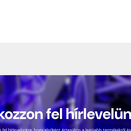
kozzon fel hírlevelü
 fel hírlevelünkre, hogy elsőként értesüljön a legújabb termékekről és