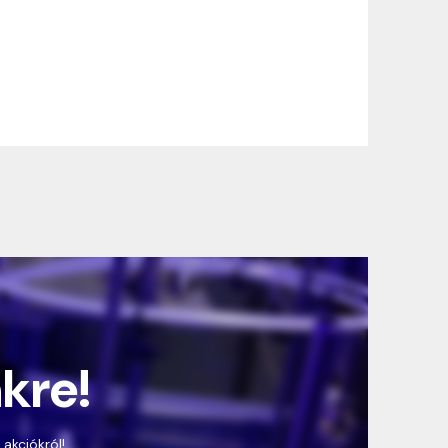
nkre!
 akciókról!