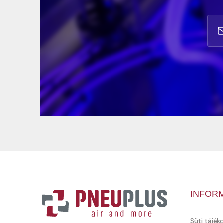
INFOR
Süti tájék