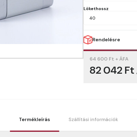
Lökethossz
40
Rendelésre
64 600 Ft + ÁFA
82 042 Ft
Termékleírás
Szállítási információk