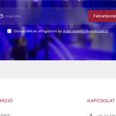
Feliratkozá
Elolvastam és elfogadom az
Adatvédelmi Nyilatkozatot
.
MÁCIÓ
KAPCSOLAT
oztató