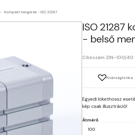
Kompakt hengerek - ISO 21287
ISO 21287 
- belső men
Cikkszám ZIN-100/40
Kívánságlistára
Egyedi lökethossz eseté
kép csak illusztráció!
Átmérő
100