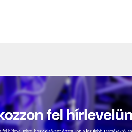
kozzon fel hírlevelü
 fel hírlevelünkre, hogy elsőként értesüljön a legújabb termékekről és