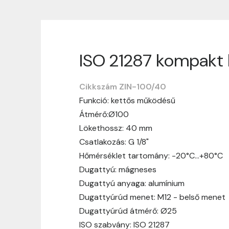
ISO 21287 kompakt 
Szállítási informáci
Cikkszám ZIN-100/40
Nagyon köszönjük, hogy webshopunkat vá
Funkció: kettős működésű
vásárlásotok gördülékenyen és zökken
Átmérő:Ø100
Szállítási idő:
Általában a megrende
Lökethossz: 40 mm
hosszabb ideig tart, előre értesít
Csatlakozás: G 1/8"
Szállítási díj:
A szállítási díj függ 
Hőmérséklet tartomány: -20°C…+80°C
megtekinthetitek, mielőtt a rendelé
Dugattyú: mágneses
Dugattyú anyaga: alumínium
Dugattyúrúd menet: M12 - belső menet
Dugattyúrúd átmérő: Ø25
ISO szabvány: ISO 21287