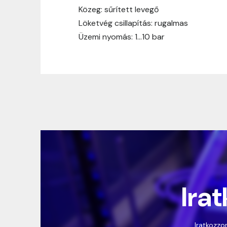
Közeg: sűrített levegő
Löketvég csillapítás: rugalmas
Üzemi nyomás: 1…10 bar
Irat
Iratkozzon