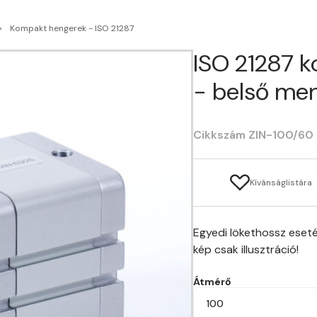
Kompakt hengerek - ISO 21287
ISO 21287 
- belső men
Cikkszám ZIN-100/60
Kívánságlistára
Egyedi lökethossz eseté
kép csak illusztráció!
Átmérő
100