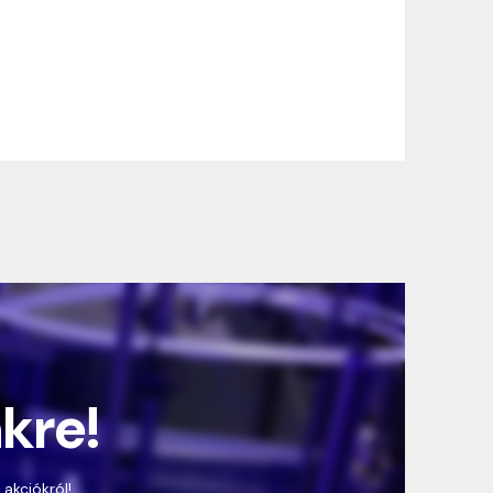
nkre!
 akciókról!