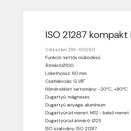
ISO 21287 kompakt 
Szállítási informáci
Cikkszám ZIN-100/60
Nagyon köszönjük, hogy webshopunkat vá
Funkció: kettős működésű
vásárlásotok gördülékenyen és zökken
Átmérő:Ø100
Szállítási idő:
Általában a megrende
Lökethossz: 60 mm
hosszabb ideig tart, előre értesít
Csatlakozás: G 1/8"
Szállítási díj:
A szállítási díj függ 
Hőmérséklet tartomány: -20°C…+80°C
megtekinthetitek, mielőtt a rendelé
Dugattyú: mágneses
Dugattyú anyaga: alumínium
Dugattyúrúd menet: M12 - belső menet
Dugattyúrúd átmérő: Ø25
ISO szabvány: ISO 21287