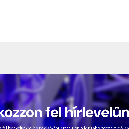
kozzon fel hírlevelü
 fel hírlevelünkre, hogy elsőként értesüljön a legújabb termékekről és