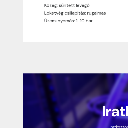
Közeg: sűrített levegő
Löketvég csillapítás: rugalmas
Üzemi nyomás: 1…10 bar
Irat
Iratkozzon