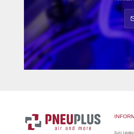
INFOR
Süti tájék