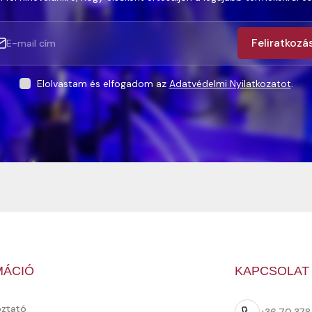
Feliratkozá
Elolvastam és elfogadom az
Adatvédelmi Nyilatkozatot
.
MÁCIÓ
KAPCSOLAT
oztató