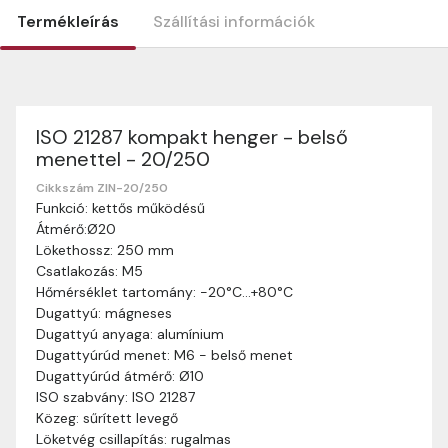
Termékleírás
Szállítási információk
ISO 21287 kompakt henger - belső
Szállítási információk
menettel - 20/250
Nagyon köszönjük, hogy webshopunkat választottátok
vásárlásaitokhoz. Az alábbiakban megtaláljátok szállítási
Cikkszám ZIN-20/250
Funkció: kettős működésű
információinkat, hogy a vásárlásotok gördülékenyen és
Átmérő:Ø20
zökkenőmentesen történhessen.
Lökethossz: 250 mm
Szállítási idő:
Általában a megrendeléseket 2-5
Csatlakozás: M5
munkanapon belül kézbesítjük. Amennyiben
Hőmérséklet tartomány: -20°C…+80°C
valamilyen okból kifolyólag a szállítás hosszabb
Dugattyú: mágneses
ideig tart, előre értesítünk benneteket.
Dugattyú anyaga: alumínium
Szállítási díj:
A szállítási díj függ a termék súlyától
Dugattyúrúd menet: M6 - belső menet
és a szállítási cím távolságától. A pontos szállítási
Dugattyúrúd átmérő: Ø10
díjat a vásárlás folyamata során megtekinthetitek,
ISO szabvány: ISO 21287
mielőtt a rendelést véglegesítitek.
Közeg: sűrített levegő
Löketvég csillapítás: rugalmas