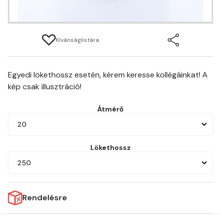
Kívánságlistára
Egyedi lökethossz esetén, kérem keresse kollégáinkat! A
kép csak illusztráció!
Átmérő
20
Lökethossz
250
Rendelésre