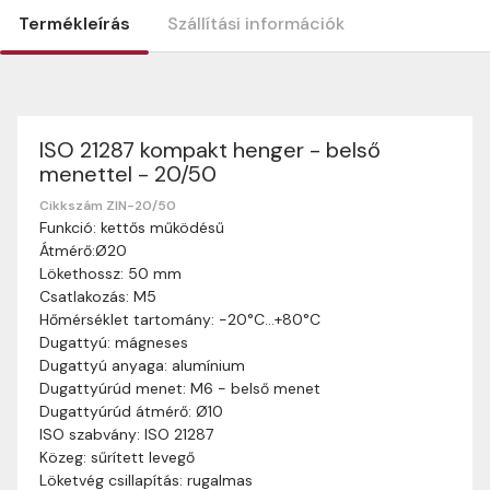
Termékleírás
Szállítási információk
ISO 21287 kompakt henger - belső
Szállítási információk
menettel - 20/50
Nagyon köszönjük, hogy webshopunkat választottátok
vásárlásaitokhoz. Az alábbiakban megtaláljátok szállítási
Cikkszám ZIN-20/50
Funkció: kettős működésű
információinkat, hogy a vásárlásotok gördülékenyen és
Átmérő:Ø20
zökkenőmentesen történhessen.
Lökethossz: 50 mm
Szállítási idő:
Általában a megrendeléseket 2-5
Csatlakozás: M5
munkanapon belül kézbesítjük. Amennyiben
Hőmérséklet tartomány: -20°C…+80°C
valamilyen okból kifolyólag a szállítás hosszabb
Dugattyú: mágneses
ideig tart, előre értesítünk benneteket.
Dugattyú anyaga: alumínium
Szállítási díj:
A szállítási díj függ a termék súlyától
Dugattyúrúd menet: M6 - belső menet
és a szállítási cím távolságától. A pontos szállítási
Dugattyúrúd átmérő: Ø10
díjat a vásárlás folyamata során megtekinthetitek,
ISO szabvány: ISO 21287
mielőtt a rendelést véglegesítitek.
Közeg: sűrített levegő
Löketvég csillapítás: rugalmas