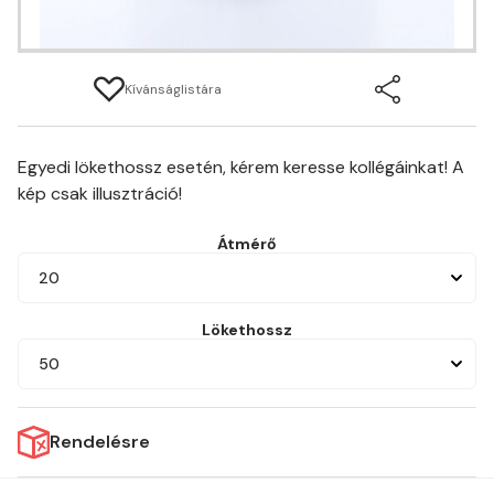
Kívánságlistára
Egyedi lökethossz esetén, kérem keresse kollégáinkat! A
kép csak illusztráció!
Átmérő
20
Lökethossz
50
Rendelésre