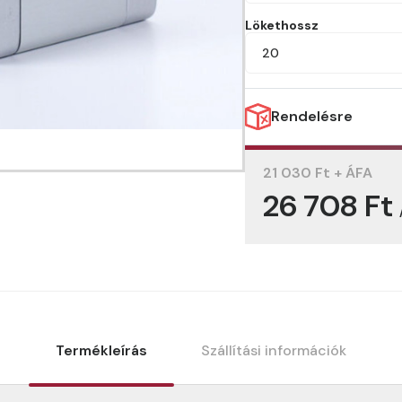
Lökethossz
20
Rendelésre
21 030 Ft + ÁFA
26 708 Ft
Termékleírás
Szállítási információk