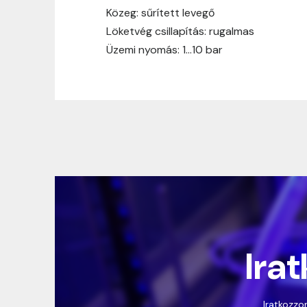
Közeg: sűrített levegő
Löketvég csillapítás: rugalmas
Üzemi nyomás: 1…10 bar
Irat
Iratkozzon