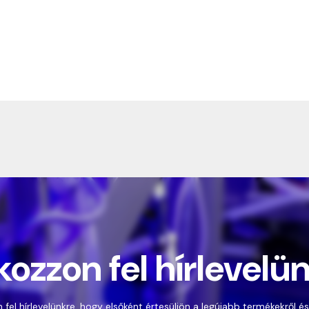
kozzon fel hírlevelü
 fel hírlevelünkre, hogy elsőként értesüljön a legújabb termékekről és