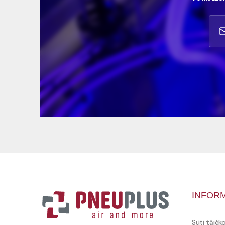
INFOR
Süti tájék