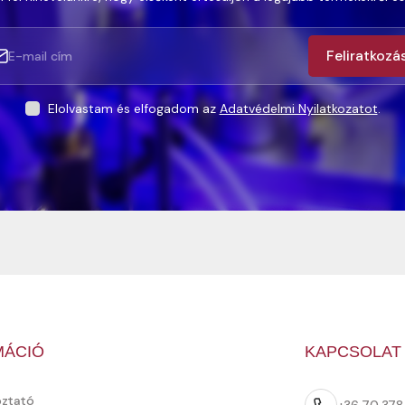
Feliratkozá
Elolvastam és elfogadom az
Adatvédelmi Nyilatkozatot
.
MÁCIÓ
KAPCSOLAT
oztató