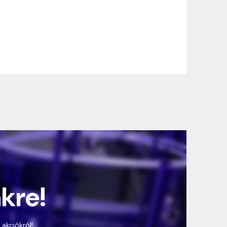
nkre!
 akciókról!