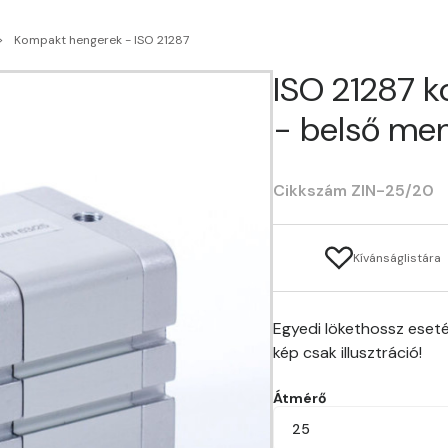
Kompakt hengerek - ISO 21287
ISO 21287 
- belső men
Cikkszám ZIN-25/20
Kívánságlistára
Egyedi lökethossz eseté
kép csak illusztráció!
Átmérő
25