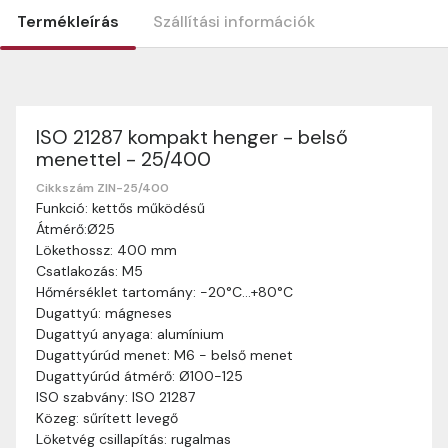
Termékleírás
Szállítási információk
ISO 21287 kompakt henger - belső
Szállítási információk
menettel - 25/400
Nagyon köszönjük, hogy webshopunkat választottátok
vásárlásaitokhoz. Az alábbiakban megtaláljátok szállítási
Cikkszám ZIN-25/400
Funkció: kettős működésű
információinkat, hogy a vásárlásotok gördülékenyen és
Átmérő:Ø25
zökkenőmentesen történhessen.
Lökethossz: 400 mm
Szállítási idő:
Általában a megrendeléseket 2-5
Csatlakozás: M5
munkanapon belül kézbesítjük. Amennyiben
Hőmérséklet tartomány: -20°C…+80°C
valamilyen okból kifolyólag a szállítás hosszabb
Dugattyú: mágneses
ideig tart, előre értesítünk benneteket.
Dugattyú anyaga: alumínium
Szállítási díj:
A szállítási díj függ a termék súlyától
Dugattyúrúd menet: M6 - belső menet
és a szállítási cím távolságától. A pontos szállítási
Dugattyúrúd átmérő: Ø100-125
díjat a vásárlás folyamata során megtekinthetitek,
ISO szabvány: ISO 21287
mielőtt a rendelést véglegesítitek.
Közeg: sűrített levegő
Löketvég csillapítás: rugalmas