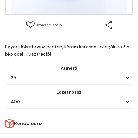
Kívánságlistára
Egyedi lökethossz esetén, kérem keresse kollégáinkat! A
kép csak illusztráció!
Átmérő
25
Lökethossz
400
Rendelésre