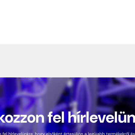
kozzon fel hírlevelü
 fel hírlevelünkre, hogy elsőként értesüljön a legújabb termékekről és