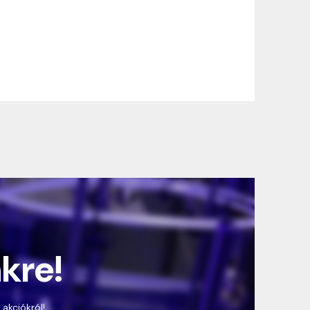
nkre!
 akciókról!