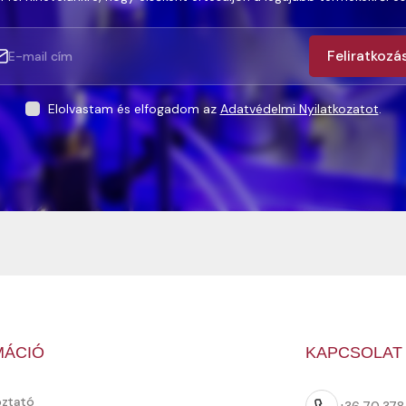
Feliratkozá
Elolvastam és elfogadom az
Adatvédelmi Nyilatkozatot
.
MÁCIÓ
KAPCSOLAT
oztató