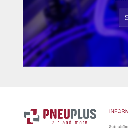
INFOR
Süti tájék