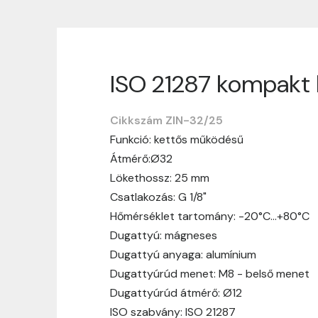
ISO 21287 kompakt 
Szállítási informáci
Cikkszám ZIN-32/25
Nagyon köszönjük, hogy webshopunkat vá
Funkció: kettős működésű
vásárlásotok gördülékenyen és zökken
Átmérő:Ø32
Szállítási idő:
Általában a megrende
Lökethossz: 25 mm
hosszabb ideig tart, előre értesít
Csatlakozás: G 1/8"
Szállítási díj:
A szállítási díj függ 
Hőmérséklet tartomány: -20°C…+80°C
megtekinthetitek, mielőtt a rendelé
Dugattyú: mágneses
Dugattyú anyaga: alumínium
Dugattyúrúd menet: M8 - belső menet
Dugattyúrúd átmérő: Ø12
ISO szabvány: ISO 21287