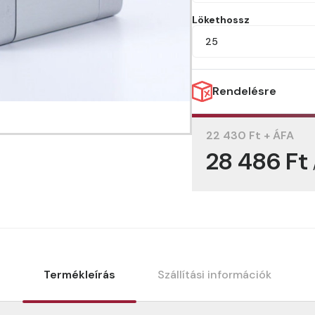
Lökethossz
25
Rendelésre
22 430 Ft + ÁFA
28 486 Ft
Termékleírás
Szállítási információk