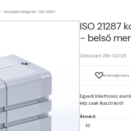
Kompakt hengerek - ISO 21287
ISO 21287 
- belső men
Cikkszám ZIN-32/25
Kívánságlistára
Egyedi lökethossz eseté
kép csak illusztráció!
Átmérő
32