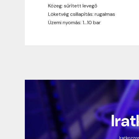
Közeg: sűrített levegő
Löketvég csillapítás: rugalmas
Üzemi nyomás: 1…10 bar
Irat
Iratkozzon