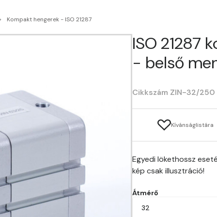
Kompakt hengerek - ISO 21287
ISO 21287 
- belső men
Cikkszám ZIN-32/250
Kívánságlistára
Egyedi lökethossz eseté
kép csak illusztráció!
Átmérő
32