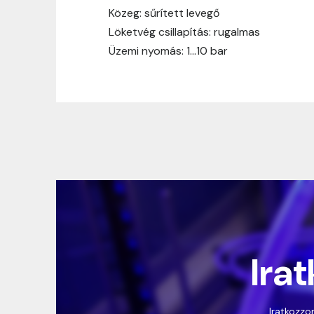
Közeg: sűrített levegő
Löketvég csillapítás: rugalmas
Üzemi nyomás: 1…10 bar
Irat
Iratkozzon