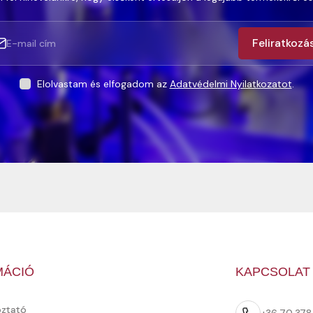
Feliratkozá
Elolvastam és elfogadom az
Adatvédelmi Nyilatkozatot
.
MÁCIÓ
KAPCSOLAT
oztató