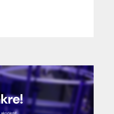
nkre!
 akciókról!