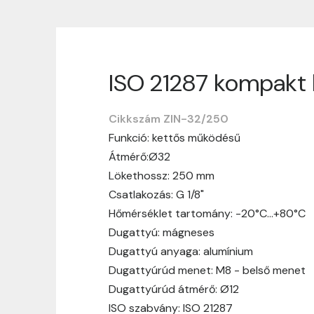
ISO 21287 kompakt 
Szállítási informáci
Cikkszám ZIN-32/250
Nagyon köszönjük, hogy webshopunkat vá
Funkció: kettős működésű
vásárlásotok gördülékenyen és zökken
Átmérő:Ø32
Szállítási idő:
Általában a megrende
Lökethossz: 250 mm
hosszabb ideig tart, előre értesít
Csatlakozás: G 1/8"
Szállítási díj:
A szállítási díj függ 
Hőmérséklet tartomány: -20°C…+80°C
megtekinthetitek, mielőtt a rendelé
Dugattyú: mágneses
Dugattyú anyaga: alumínium
Dugattyúrúd menet: M8 - belső menet
Dugattyúrúd átmérő: Ø12
ISO szabvány: ISO 21287