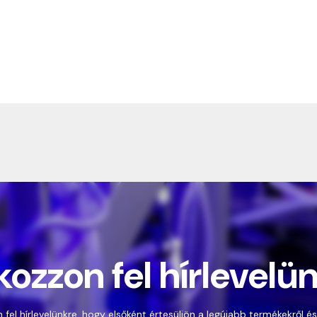
kozzon fel hírlevelü
 fel hírlevelünkre, hogy elsőként értesüljön a legújabb termékekről és