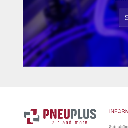
INFOR
Süti tájék