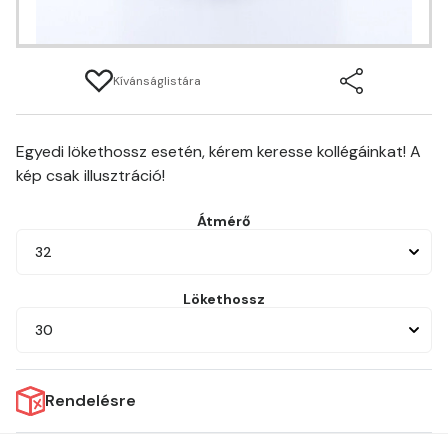
Kívánságlistára
Egyedi lökethossz esetén, kérem keresse kollégáinkat! A
kép csak illusztráció!
Átmérő
32
Lökethossz
30
Rendelésre