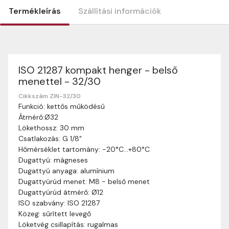
Termékleírás
Szállítási információk
ISO 21287 kompakt henger - belső
Szállítási információk
menettel - 32/30
Nagyon köszönjük, hogy webshopunkat választottátok
vásárlásaitokhoz. Az alábbiakban megtaláljátok szállítási
Cikkszám ZIN-32/30
Funkció: kettős működésű
információinkat, hogy a vásárlásotok gördülékenyen és
Átmérő:Ø32
zökkenőmentesen történhessen.
Lökethossz: 30 mm
Szállítási idő:
Általában a megrendeléseket 2-5
Csatlakozás: G 1/8"
munkanapon belül kézbesítjük. Amennyiben
Hőmérséklet tartomány: -20°C…+80°C
valamilyen okból kifolyólag a szállítás hosszabb
Dugattyú: mágneses
ideig tart, előre értesítünk benneteket.
Dugattyú anyaga: alumínium
Szállítási díj:
A szállítási díj függ a termék súlyától
Dugattyúrúd menet: M8 - belső menet
és a szállítási cím távolságától. A pontos szállítási
Dugattyúrúd átmérő: Ø12
díjat a vásárlás folyamata során megtekinthetitek,
ISO szabvány: ISO 21287
mielőtt a rendelést véglegesítitek.
Közeg: sűrített levegő
Löketvég csillapítás: rugalmas