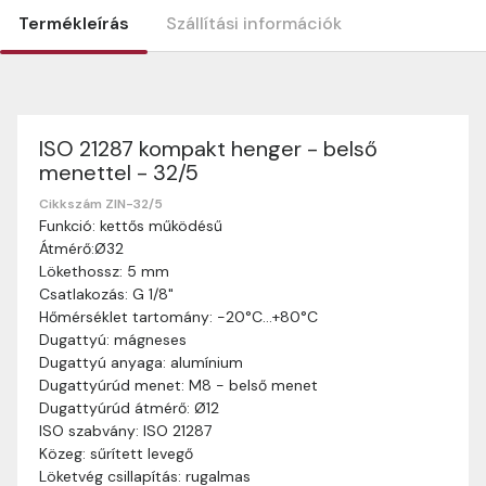
Termékleírás
Szállítási információk
ISO 21287 kompakt henger - belső
Szállítási információk
menettel - 32/5
Nagyon köszönjük, hogy webshopunkat választottátok
vásárlásaitokhoz. Az alábbiakban megtaláljátok szállítási
Cikkszám ZIN-32/5
Funkció: kettős működésű
információinkat, hogy a vásárlásotok gördülékenyen és
Átmérő:Ø32
zökkenőmentesen történhessen.
Lökethossz: 5 mm
Szállítási idő:
Általában a megrendeléseket 2-5
Csatlakozás: G 1/8"
munkanapon belül kézbesítjük. Amennyiben
Hőmérséklet tartomány: -20°C…+80°C
valamilyen okból kifolyólag a szállítás hosszabb
Dugattyú: mágneses
ideig tart, előre értesítünk benneteket.
Dugattyú anyaga: alumínium
Szállítási díj:
A szállítási díj függ a termék súlyától
Dugattyúrúd menet: M8 - belső menet
és a szállítási cím távolságától. A pontos szállítási
Dugattyúrúd átmérő: Ø12
díjat a vásárlás folyamata során megtekinthetitek,
ISO szabvány: ISO 21287
mielőtt a rendelést véglegesítitek.
Közeg: sűrített levegő
Löketvég csillapítás: rugalmas