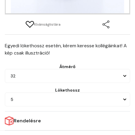
Kívánságlistára
Egyedi lökethossz esetén, kérem keresse kollégáinkat! A
kép csak illusztráció!
Átmérő
32
Lökethossz
5
Rendelésre