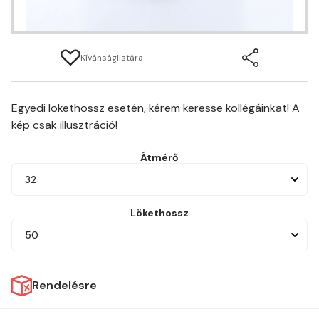
Kívánságlistára
Egyedi lökethossz esetén, kérem keresse kollégáinkat! A
kép csak illusztráció!
Átmérő
32
Lökethossz
50
Rendelésre