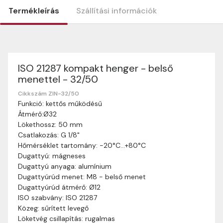
Termékleírás
Szállítási információk
ISO 21287 kompakt henger - belső
Szállítási információk
menettel - 32/50
Nagyon köszönjük, hogy webshopunkat választottátok
vásárlásaitokhoz. Az alábbiakban megtaláljátok szállítási
Cikkszám ZIN-32/50
Funkció: kettős működésű
információinkat, hogy a vásárlásotok gördülékenyen és
Átmérő:Ø32
zökkenőmentesen történhessen.
Lökethossz: 50 mm
Szállítási idő:
Általában a megrendeléseket 2-5
Csatlakozás: G 1/8"
munkanapon belül kézbesítjük. Amennyiben
Hőmérséklet tartomány: -20°C…+80°C
valamilyen okból kifolyólag a szállítás hosszabb
Dugattyú: mágneses
ideig tart, előre értesítünk benneteket.
Dugattyú anyaga: alumínium
Szállítási díj:
A szállítási díj függ a termék súlyától
Dugattyúrúd menet: M8 - belső menet
és a szállítási cím távolságától. A pontos szállítási
Dugattyúrúd átmérő: Ø12
díjat a vásárlás folyamata során megtekinthetitek,
ISO szabvány: ISO 21287
mielőtt a rendelést véglegesítitek.
Közeg: sűrített levegő
Löketvég csillapítás: rugalmas