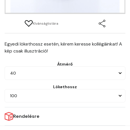
Kívánságlistára
Egyedi lökethossz esetén, kérem keresse kollégáinkat! A
kép csak illusztráció!
Átmérő
40
Lökethossz
100
Rendelésre