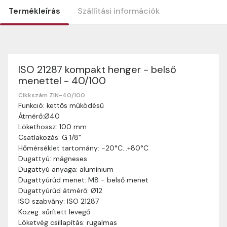
Termékleírás
Szállítási információk
ISO 21287 kompakt henger - belső
Szállítási információk
menettel - 40/100
Nagyon köszönjük, hogy webshopunkat választottátok
vásárlásaitokhoz. Az alábbiakban megtaláljátok szállítási
Cikkszám ZIN-40/100
Funkció: kettős működésű
információinkat, hogy a vásárlásotok gördülékenyen és
Átmérő:Ø40
zökkenőmentesen történhessen.
Lökethossz: 100 mm
Szállítási idő:
Általában a megrendeléseket 2-5
Csatlakozás: G 1/8"
munkanapon belül kézbesítjük. Amennyiben
Hőmérséklet tartomány: -20°C…+80°C
valamilyen okból kifolyólag a szállítás hosszabb
Dugattyú: mágneses
ideig tart, előre értesítünk benneteket.
Dugattyú anyaga: alumínium
Szállítási díj:
A szállítási díj függ a termék súlyától
Dugattyúrúd menet: M8 - belső menet
és a szállítási cím távolságától. A pontos szállítási
Dugattyúrúd átmérő: Ø12
díjat a vásárlás folyamata során megtekinthetitek,
ISO szabvány: ISO 21287
mielőtt a rendelést véglegesítitek.
Közeg: sűrített levegő
Löketvég csillapítás: rugalmas