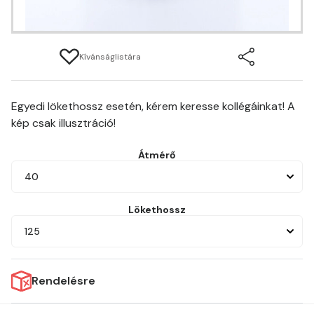
Kívánságlistára
Egyedi lökethossz esetén, kérem keresse kollégáinkat! A
kép csak illusztráció!
Átmérő
40
Lökethossz
125
Rendelésre