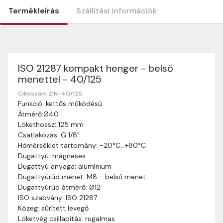
Termékleírás
Szállítási információk
ISO 21287 kompakt henger - belső
Szállítási információk
menettel - 40/125
Nagyon köszönjük, hogy webshopunkat választottátok
vásárlásaitokhoz. Az alábbiakban megtaláljátok szállítási
Cikkszám ZIN-40/125
Funkció: kettős működésű
információinkat, hogy a vásárlásotok gördülékenyen és
Átmérő:Ø40
zökkenőmentesen történhessen.
Lökethossz: 125 mm
Szállítási idő:
Általában a megrendeléseket 2-5
Csatlakozás: G 1/8"
munkanapon belül kézbesítjük. Amennyiben
Hőmérséklet tartomány: -20°C…+80°C
valamilyen okból kifolyólag a szállítás hosszabb
Dugattyú: mágneses
ideig tart, előre értesítünk benneteket.
Dugattyú anyaga: alumínium
Szállítási díj:
A szállítási díj függ a termék súlyától
Dugattyúrúd menet: M8 - belső menet
és a szállítási cím távolságától. A pontos szállítási
Dugattyúrúd átmérő: Ø12
díjat a vásárlás folyamata során megtekinthetitek,
ISO szabvány: ISO 21287
mielőtt a rendelést véglegesítitek.
Közeg: sűrített levegő
Löketvég csillapítás: rugalmas