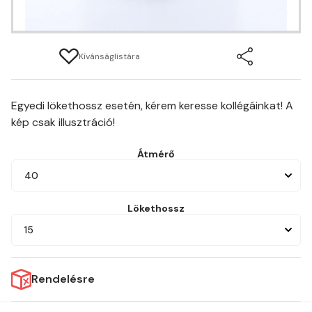
Kívánságlistára
Egyedi lökethossz esetén, kérem keresse kollégáinkat! A
kép csak illusztráció!
Átmérő
40
Lökethossz
15
Rendelésre