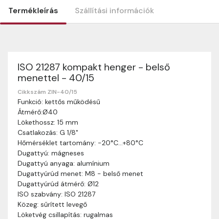
Termékleírás
Szállítási információk
ISO 21287 kompakt henger - belső
Szállítási információk
menettel - 40/15
Nagyon köszönjük, hogy webshopunkat választottátok
vásárlásaitokhoz. Az alábbiakban megtaláljátok szállítási
Cikkszám ZIN-40/15
Funkció: kettős működésű
információinkat, hogy a vásárlásotok gördülékenyen és
Átmérő:Ø40
zökkenőmentesen történhessen.
Lökethossz: 15 mm
Szállítási idő:
Általában a megrendeléseket 2-5
Csatlakozás: G 1/8"
munkanapon belül kézbesítjük. Amennyiben
Hőmérséklet tartomány: -20°C…+80°C
valamilyen okból kifolyólag a szállítás hosszabb
Dugattyú: mágneses
ideig tart, előre értesítünk benneteket.
Dugattyú anyaga: alumínium
Szállítási díj:
A szállítási díj függ a termék súlyától
Dugattyúrúd menet: M8 - belső menet
és a szállítási cím távolságától. A pontos szállítási
Dugattyúrúd átmérő: Ø12
díjat a vásárlás folyamata során megtekinthetitek,
ISO szabvány: ISO 21287
mielőtt a rendelést véglegesítitek.
Közeg: sűrített levegő
Löketvég csillapítás: rugalmas