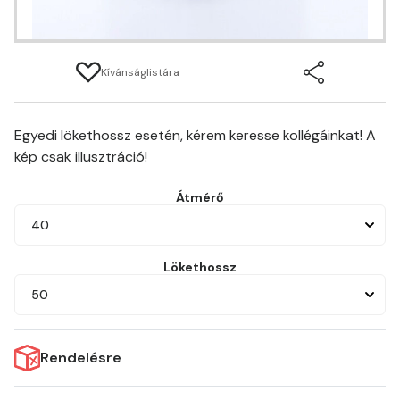
Kívánságlistára
Egyedi lökethossz esetén, kérem keresse kollégáinkat! A
kép csak illusztráció!
Átmérő
40
Lökethossz
50
Rendelésre