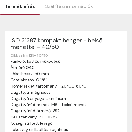
Termékleírás
Szállítási információk
ISO 21287 kompakt henger - belső
Szállítási információk
menettel - 40/50
Nagyon köszönjük, hogy webshopunkat választottátok
vásárlásaitokhoz. Az alábbiakban megtaláljátok szállítási
Cikkszám ZIN-40/50
Funkció: kettős működésű
információinkat, hogy a vásárlásotok gördülékenyen és
Átmérő:Ø40
zökkenőmentesen történhessen.
Lökethossz: 50 mm
Szállítási idő:
Általában a megrendeléseket 2-5
Csatlakozás: G 1/8"
munkanapon belül kézbesítjük. Amennyiben
Hőmérséklet tartomány: -20°C…+80°C
valamilyen okból kifolyólag a szállítás hosszabb
Dugattyú: mágneses
ideig tart, előre értesítünk benneteket.
Dugattyú anyaga: alumínium
Szállítási díj:
A szállítási díj függ a termék súlyától
Dugattyúrúd menet: M8 - belső menet
és a szállítási cím távolságától. A pontos szállítási
Dugattyúrúd átmérő: Ø12
díjat a vásárlás folyamata során megtekinthetitek,
ISO szabvány: ISO 21287
mielőtt a rendelést véglegesítitek.
Közeg: sűrített levegő
Löketvég csillapítás: rugalmas