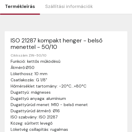
Termékleírás
Szállítási információk
ISO 21287 kompakt henger - belső
Szállítási információk
menettel - 50/10
Nagyon köszönjük, hogy webshopunkat választottátok
vásárlásaitokhoz. Az alábbiakban megtaláljátok szállítási
Cikkszám ZIN-50/10
Funkció: kettős működésű
információinkat, hogy a vásárlásotok gördülékenyen és
Átmérő:Ø50
zökkenőmentesen történhessen.
Lökethossz: 10 mm
Szállítási idő:
Általában a megrendeléseket 2-5
Csatlakozás: G 1/8"
munkanapon belül kézbesítjük. Amennyiben
Hőmérséklet tartomány: -20°C…+80°C
valamilyen okból kifolyólag a szállítás hosszabb
Dugattyú: mágneses
ideig tart, előre értesítünk benneteket.
Dugattyú anyaga: alumínium
Szállítási díj:
A szállítási díj függ a termék súlyától
Dugattyúrúd menet: M10 - belső menet
és a szállítási cím távolságától. A pontos szállítási
Dugattyúrúd átmérő: Ø16
díjat a vásárlás folyamata során megtekinthetitek,
ISO szabvány: ISO 21287
mielőtt a rendelést véglegesítitek.
Közeg: sűrített levegő
Löketvég csillapítás: rugalmas