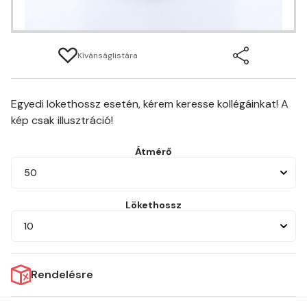
Kívánságlistára
Egyedi lökethossz esetén, kérem keresse kollégáinkat! A
kép csak illusztráció!
Átmérő
50
Lökethossz
10
Rendelésre