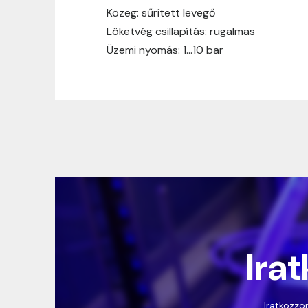
Közeg: sűrített levegő
Löketvég csillapítás: rugalmas
Üzemi nyomás: 1…10 bar
Irat
Iratkozzon