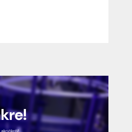
nkre!
 akciókról!