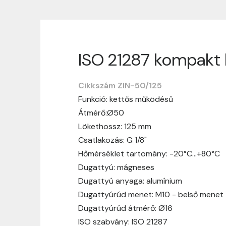
ISO 21287 kompakt 
Szállítási informáci
Cikkszám ZIN-50/125
Nagyon köszönjük, hogy webshopunkat vá
Funkció: kettős működésű
vásárlásotok gördülékenyen és zökken
Átmérő:Ø50
Szállítási idő:
Általában a megrende
Lökethossz: 125 mm
hosszabb ideig tart, előre értesít
Csatlakozás: G 1/8"
Szállítási díj:
A szállítási díj függ 
Hőmérséklet tartomány: -20°C…+80°C
megtekinthetitek, mielőtt a rendelé
Dugattyú: mágneses
Dugattyú anyaga: alumínium
Dugattyúrúd menet: M10 - belső menet
Dugattyúrúd átmérő: Ø16
ISO szabvány: ISO 21287