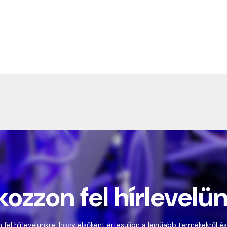
kozzon fel hírlevelü
 fel hírlevelünkre, hogy elsőként értesüljön a legújabb termékekről és