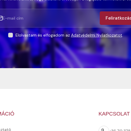
Feliratkozá
Elolvastam és elfogadom az
Adatvédelmi Nyilatkozatot
.
MÁCIÓ
KAPCSOLAT
oztató