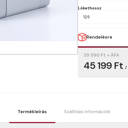
Lökethossz
125
Rendelésre
35 590 Ft + ÁFA
45 199 Ft
/
Termékleírás
Szállítási információk