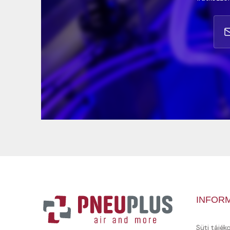
INFOR
Süti tájék