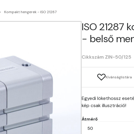
Kompakt hengerek - ISO 21287
ISO 21287 
- belső men
Cikkszám ZIN-50/125
Kívánságlistára
Egyedi lökethossz eseté
kép csak illusztráció!
Átmérő
50