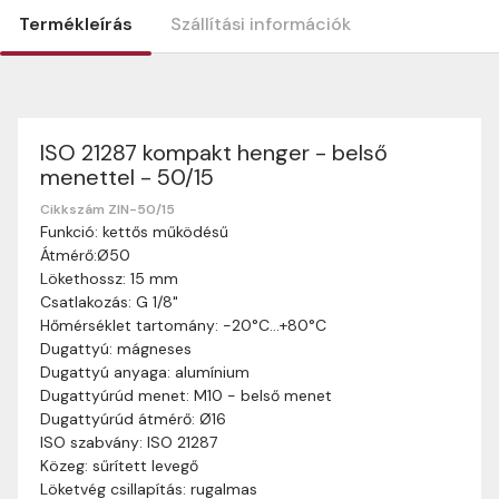
Termékleírás
Szállítási információk
ISO 21287 kompakt henger - belső
Szállítási információk
menettel - 50/15
Nagyon köszönjük, hogy webshopunkat választottátok
vásárlásaitokhoz. Az alábbiakban megtaláljátok szállítási
Cikkszám ZIN-50/15
Funkció: kettős működésű
információinkat, hogy a vásárlásotok gördülékenyen és
Átmérő:Ø50
zökkenőmentesen történhessen.
Lökethossz: 15 mm
Szállítási idő:
Általában a megrendeléseket 2-5
Csatlakozás: G 1/8"
munkanapon belül kézbesítjük. Amennyiben
Hőmérséklet tartomány: -20°C…+80°C
valamilyen okból kifolyólag a szállítás hosszabb
Dugattyú: mágneses
ideig tart, előre értesítünk benneteket.
Dugattyú anyaga: alumínium
Szállítási díj:
A szállítási díj függ a termék súlyától
Dugattyúrúd menet: M10 - belső menet
és a szállítási cím távolságától. A pontos szállítási
Dugattyúrúd átmérő: Ø16
díjat a vásárlás folyamata során megtekinthetitek,
ISO szabvány: ISO 21287
mielőtt a rendelést véglegesítitek.
Közeg: sűrített levegő
Löketvég csillapítás: rugalmas