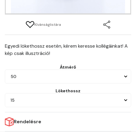
Kívánságlistára
Egyedi lökethossz esetén, kérem keresse kollégáinkat! A
kép csak illusztráció!
Átmérő
50
Lökethossz
15
Rendelésre